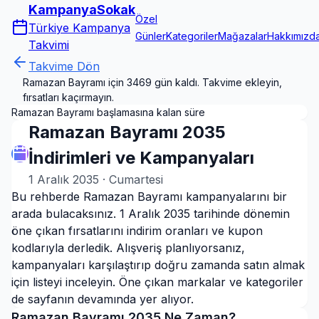
KampanyaSokak
Özel
Türkiye Kampanya
Günler
Kategoriler
Mağazalar
Hakkımızd
Takvimi
Takvime Dön
Ramazan Bayramı için 3469 gün kaldı. Takvime ekleyin,
fırsatları kaçırmayın.
Ramazan Bayramı başlamasına kalan süre
Ramazan Bayramı 2035
İndirimleri ve Kampanyaları
1 Aralık 2035
·
Cumartesi
Bu rehberde Ramazan Bayramı kampanyalarını bir
arada bulacaksınız. 1 Aralık 2035 tarihinde dönemin
öne çıkan fırsatlarını indirim oranları ve kupon
kodlarıyla derledik. Alışveriş planlıyorsanız,
kampanyaları karşılaştırıp doğru zamanda satın almak
için listeyi inceleyin. Öne çıkan markalar ve kategoriler
de sayfanın devamında yer alıyor.
Ramazan Bayramı
2035
Ne Zaman?