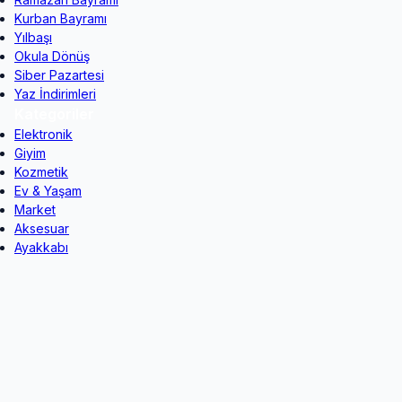
Kurban Bayramı
Yılbaşı
Okula Dönüş
Siber Pazartesi
Yaz İndirimleri
Kategoriler
Elektronik
Giyim
Kozmetik
Ev & Yaşam
Market
Aksesuar
Ayakkabı
Kırtasiye
Oyuncak
Çiçek
Teknoloji
Spor
Çocuk
Dijital İçerik
Popüler Markalar