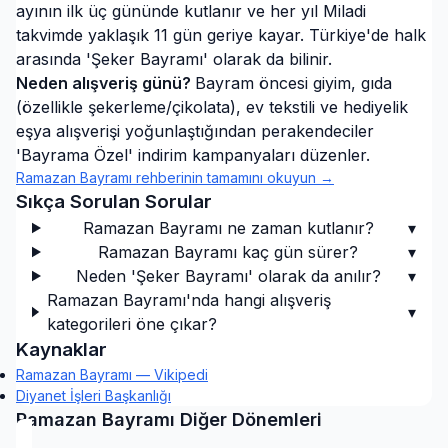
ayının ilk üç gününde kutlanır ve her yıl Miladi
takvimde yaklaşık 11 gün geriye kayar. Türkiye'de halk
arasında 'Şeker Bayramı' olarak da bilinir.
Neden alışveriş günü?
Bayram öncesi giyim, gıda
(özellikle şekerleme/çikolata), ev tekstili ve hediyelik
eşya alışverişi yoğunlaştığından perakendeciler
'Bayrama Özel' indirim kampanyaları düzenler.
Ramazan Bayramı
rehberinin tamamını okuyun →
Sıkça Sorulan Sorular
Ramazan Bayramı ne zaman kutlanır?
▾
Ramazan Bayramı kaç gün sürer?
▾
Neden 'Şeker Bayramı' olarak da anılır?
▾
Ramazan Bayramı'nda hangi alışveriş
▾
kategorileri öne çıkar?
Kaynaklar
Ramazan Bayramı — Vikipedi
Diyanet İşleri Başkanlığı
Ramazan Bayramı
Diğer Dönemleri