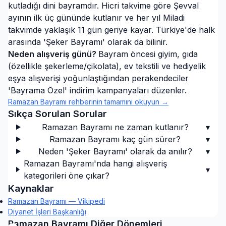
kutladığı dini bayramdır. Hicri takvime göre Şevval
ayının ilk üç gününde kutlanır ve her yıl Miladi
takvimde yaklaşık 11 gün geriye kayar. Türkiye'de halk
arasında 'Şeker Bayramı' olarak da bilinir.
Neden alışveriş günü?
Bayram öncesi giyim, gıda
(özellikle şekerleme/çikolata), ev tekstili ve hediyelik
eşya alışverişi yoğunlaştığından perakendeciler
'Bayrama Özel' indirim kampanyaları düzenler.
Ramazan Bayramı
rehberinin tamamını okuyun →
Sıkça Sorulan Sorular
Ramazan Bayramı ne zaman kutlanır?
▾
Ramazan Bayramı kaç gün sürer?
▾
Neden 'Şeker Bayramı' olarak da anılır?
▾
Ramazan Bayramı'nda hangi alışveriş
▾
kategorileri öne çıkar?
Kaynaklar
Ramazan Bayramı — Vikipedi
Diyanet İşleri Başkanlığı
Ramazan Bayramı
Diğer Dönemleri