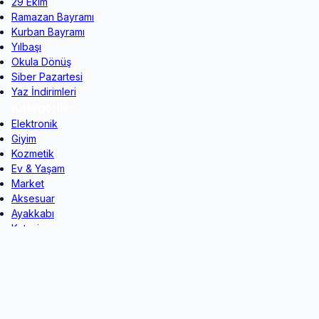
29 Ekim
Ramazan Bayramı
Kurban Bayramı
Yılbaşı
Okula Dönüş
Siber Pazartesi
Yaz İndirimleri
Kategoriler
Elektronik
Giyim
Kozmetik
Ev & Yaşam
Market
Aksesuar
Ayakkabı
Kırtasiye
Oyuncak
Çiçek
Teknoloji
Spor
Çocuk
Dijital İçerik