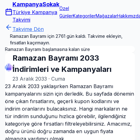
KampanyaSokak
Özel
Türkiye Kampanya
Günler
Kategoriler
Mağazalar
Hakkımızd
Takvimi
Takvime Dön
Ramazan Bayramı için 2761 gün kaldı. Takvime ekleyin,
fırsatları kaçırmayın.
Ramazan Bayramı başlamasına kalan süre
Ramazan Bayramı 2033
İndirimleri ve Kampanyaları
23 Aralık 2033
·
Cuma
23 Aralık 2033 yaklaşırken Ramazan Bayramı
kampanyalarını sizin için derledik. Bu sayfada dönemin
öne çıkan fırsatlarını, geçerli kupon kodlarını ve
indirim oranlarını bulacaksınız. Hangi markaların ne
tür indirim sunduğunu hızlıca görebilir, ilgilendiğiniz
kategoriye göre fırsatları filtreleyebilirsiniz. Amacımız,
doğru ürünü doğru zamanda en uygun fiyata
almanıza yardımcı olmak.