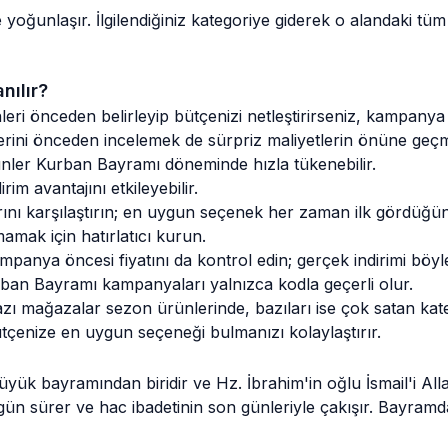
yoğunlaşır. İlgilendiğiniz kategoriye giderek o alandaki tüm
nılır?
rünleri önceden belirleyip bütçenizi netleştirirseniz, kampan
elerini önceden incelemek de sürpriz maliyetlerin önüne geçm
nler Kurban Bayramı döneminde hızla tükenebilir.
im avantajını etkileyebilir.
rını karşılaştırın; en uygun seçenek her zaman ilk gördüğün
mamak için hatırlatıcı kurun.
nya öncesi fiyatını da kontrol edin; gerçek indirimi böyle
ban Bayramı kampanyaları yalnızca kodla geçerli olur.
ı mağazalar sezon ürünlerinde, bazıları ise çok satan kateg
tçenize en uygun seçeneği bulmanızı kolaylaştırır.
üyük bayramından biridir ve Hz. İbrahim'in oğlu İsmail'i Al
rt gün sürer ve hac ibadetinin son günleriyle çakışır. Bay