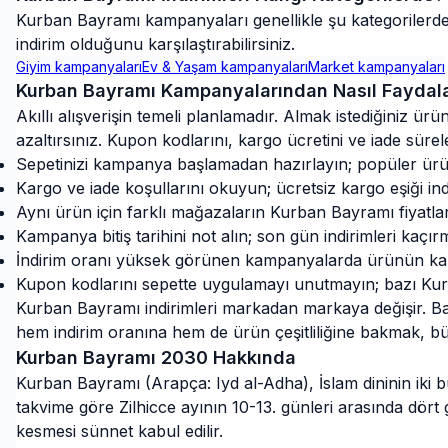
Kurban Bayramı
kampanyaları genellikle şu kategorilerde 
indirim olduğunu karşılaştırabilirsiniz.
Giyim
kampanyaları
Ev & Yaşam
kampanyaları
Market
kampanyaları
Kurban Bayramı
Kampanyalarından Nasıl Faydala
Akıllı alışverişin temeli planlamadır. Almak istediğiniz ü
azaltırsınız. Kupon kodlarını, kargo ücretini ve iade sür
Sepetinizi kampanya başlamadan hazırlayın; popüler ürü
Kargo ve iade koşullarını okuyun; ücretsiz kargo eşiği indir
Aynı ürün için farklı mağazaların Kurban Bayramı fiyatla
Kampanya bitiş tarihini not alın; son gün indirimleri kaçır
İndirim oranı yüksek görünen kampanyalarda ürünün kampa
Kupon kodlarını sepette uygulamayı unutmayın; bazı Kur
Kurban Bayramı indirimleri markadan markaya değişir. Baz
hem indirim oranına hem de ürün çeşitliliğine bakmak, bü
Kurban Bayramı
2030
Hakkında
Kurban Bayramı (Arapça: Iyd al-Adha), İslam dininin iki b
takvime göre Zilhicce ayının 10-13. günleri arasında dö
kesmesi sünnet kabul edilir.