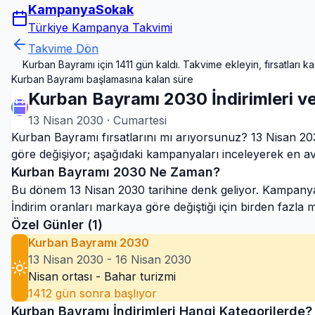
KampanyaSokak
Türkiye Kampanya Takvimi
Takvime Dön
Kurban Bayramı için 1411 gün kaldı. Takvime ekleyin, fırsatları ka
Kurban Bayramı başlamasına kalan süre
Kurban Bayramı 2030 İndirimleri v
13 Nisan 2030
·
Cumartesi
Kurban Bayramı fırsatlarını mı arıyorsunuz? 13 Nisan 2030
göre değişiyor; aşağıdaki kampanyaları inceleyerek en avant
Kurban Bayramı
2030
Ne Zaman?
Bu dönem 13 Nisan 2030 tarihine denk geliyor. Kampanyaları
İndirim oranları markaya göre değiştiği için birden fazla 
Özel Günler (
1
)
Kurban Bayramı 2030
13 Nisan 2030
-
16 Nisan 2030
Nisan ortası - Bahar turizmi
1412
gün sonra başlıyor
Kurban Bayramı
İndirimleri Hangi Kategorilerde?