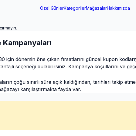
Özel Günler
Kategoriler
Mağazalar
Hakkımızda
çırmayın.
e Kampanyaları
 için dönemin öne çıkan fırsatlarını güncel kupon kodlarıyla
ajlı seçeneği bulabilirsiniz. Kampanya koşullarını ve geçerli
n çoğu sınırlı süre açık kaldığından, tarihleri takip etmek 
mağazayı karşılaştırmakta fayda var.