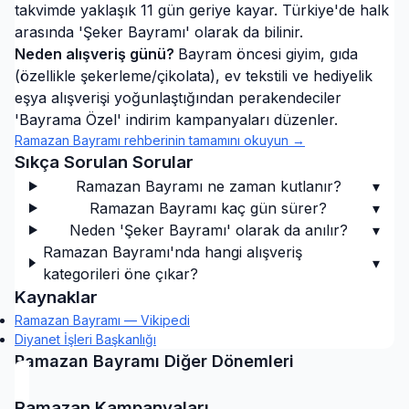
takvimde yaklaşık 11 gün geriye kayar. Türkiye'de halk
arasında 'Şeker Bayramı' olarak da bilinir.
Neden alışveriş günü?
Bayram öncesi giyim, gıda
(özellikle şekerleme/çikolata), ev tekstili ve hediyelik
eşya alışverişi yoğunlaştığından perakendeciler
'Bayrama Özel' indirim kampanyaları düzenler.
Ramazan Bayramı
rehberinin tamamını okuyun →
Sıkça Sorulan Sorular
Ramazan Bayramı ne zaman kutlanır?
▾
Ramazan Bayramı kaç gün sürer?
▾
Neden 'Şeker Bayramı' olarak da anılır?
▾
Ramazan Bayramı'nda hangi alışveriş
▾
kategorileri öne çıkar?
Kaynaklar
Ramazan Bayramı — Vikipedi
Diyanet İşleri Başkanlığı
Ramazan Bayramı
Diğer Dönemleri
Ramazan Kampanyaları