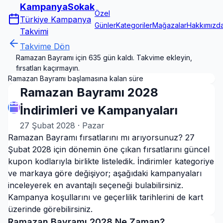
KampanyaSokak
Özel
Türkiye Kampanya
Günler
Kategoriler
Mağazalar
Hakkımızd
Takvimi
Takvime Dön
Ramazan Bayramı için 635 gün kaldı. Takvime ekleyin,
fırsatları kaçırmayın.
Ramazan Bayramı başlamasına kalan süre
Ramazan Bayramı 2028
İndirimleri ve Kampanyaları
27 Şubat 2028
·
Pazar
Ramazan Bayramı fırsatlarını mı arıyorsunuz? 27
Şubat 2028 için dönemin öne çıkan fırsatlarını güncel
kupon kodlarıyla birlikte listeledik. İndirimler kategoriye
ve markaya göre değişiyor; aşağıdaki kampanyaları
inceleyerek en avantajlı seçeneği bulabilirsiniz.
Kampanya koşullarını ve geçerlilik tarihlerini de kart
üzerinde görebilirsiniz.
Ramazan Bayramı
2028
Ne Zaman?