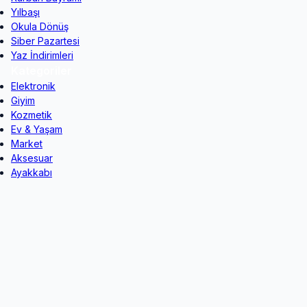
Yılbaşı
Okula Dönüş
Siber Pazartesi
Yaz İndirimleri
Kategoriler
Elektronik
Giyim
Kozmetik
Ev & Yaşam
Market
Aksesuar
Ayakkabı
Kırtasiye
Oyuncak
Çiçek
Teknoloji
Spor
Çocuk
Dijital İçerik
Popüler Markalar
Addax