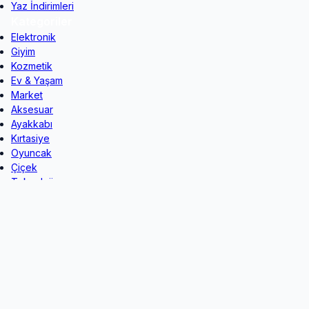
Yaz İndirimleri
Kategoriler
Elektronik
Giyim
Kozmetik
Ev & Yaşam
Market
Aksesuar
Ayakkabı
Kırtasiye
Oyuncak
Çiçek
Teknoloji
Spor
Çocuk
Dijital İçerik
Popüler Markalar
Addax
Colins
Columbia
D&R