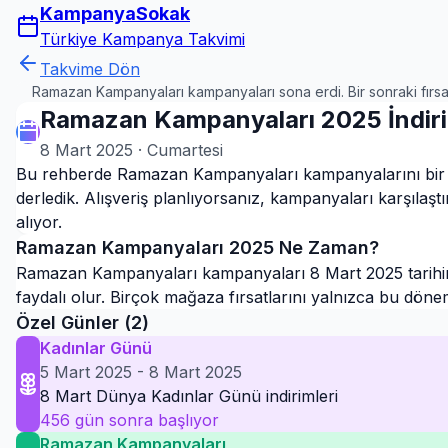
KampanyaSokak
Türkiye Kampanya Takvimi
Takvime Dön
Ramazan Kampanyaları kampanyaları sona erdi. Bir sonraki fırsat
Ramazan Kampanyaları 2025 İndiri
8 Mart 2025
·
Cumartesi
Bu rehberde Ramazan Kampanyaları kampanyalarını bir a
derledik. Alışveriş planlıyorsanız, kampanyaları karşılaş
alıyor.
Ramazan Kampanyaları
2025
Ne Zaman?
Ramazan Kampanyaları kampanyaları 8 Mart 2025 tarihinde
faydalı olur. Birçok mağaza fırsatlarını yalnızca bu dön
Özel Günler (
2
)
Kadınlar Günü
5 Mart 2025
-
8 Mart 2025
8 Mart Dünya Kadınlar Günü indirimleri
456
gün sonra başlıyor
Ramazan Kampanyaları