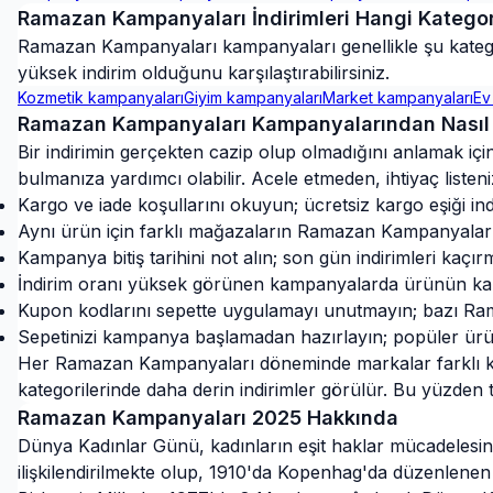
Ramazan Kampanyaları
İndirimleri Hangi Katego
Ramazan Kampanyaları
kampanyaları genellikle şu katego
yüksek indirim olduğunu karşılaştırabilirsiniz.
Kozmetik
kampanyaları
Giyim
kampanyaları
Market
kampanyaları
Ev
Ramazan Kampanyaları
Kampanyalarından Nasıl 
Bir indirimin gerçekten cazip olup olmadığını anlamak içi
bulmanıza yardımcı olabilir. Acele etmeden, ihtiyaç liste
Kargo ve iade koşullarını okuyun; ücretsiz kargo eşiği indir
Aynı ürün için farklı mağazaların Ramazan Kampanyaları f
Kampanya bitiş tarihini not alın; son gün indirimleri kaçır
İndirim oranı yüksek görünen kampanyalarda ürünün kampa
Kupon kodlarını sepette uygulamayı unutmayın; bazı Ram
Sepetinizi kampanya başlamadan hazırlayın; popüler ür
Her Ramazan Kampanyaları döneminde markalar farklı kat
kategorilerinde daha derin indirimler görülür. Bu yüzde
Ramazan Kampanyaları
2025
Hakkında
Dünya Kadınlar Günü, kadınların eşit haklar mücadelesini 
ilişkilendirilmekte olup, 1910'da Kopenhag'da düzenlenen U