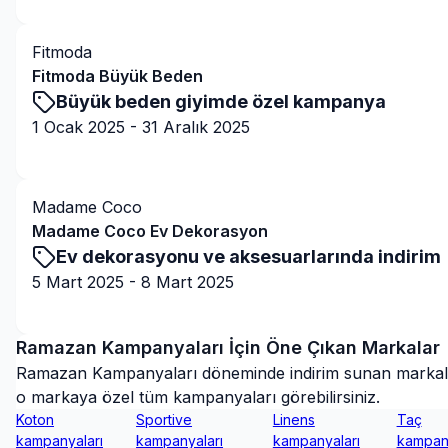
Fitmoda
Fitmoda Büyük Beden
Büyük beden giyimde özel kampanya
1 Ocak 2025
-
31 Aralık 2025
Kampanyaya Git
Madame Coco
Madame Coco Ev Dekorasyon
Ev dekorasyonu ve aksesuarlarında indirim
5 Mart 2025
-
8 Mart 2025
Kampanyaya Git
Ramazan Kampanyaları
İçin Öne Çıkan Markalar
Ramazan Kampanyaları
döneminde indirim sunan markalar
o markaya özel tüm kampanyaları görebilirsiniz.
Koton
Sportive
Linens
Taç
kampanyaları
kampanyaları
kampanyaları
kampany