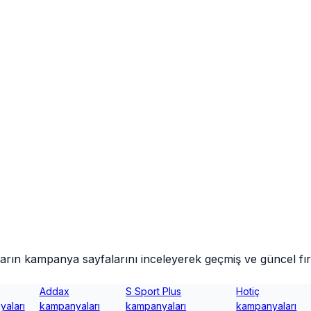
ın kampanya sayfalarını inceleyerek geçmiş ve güncel fırsa
Addax
S Sport Plus
Hotiç
aları
kampanyaları
kampanyaları
kampanyaları