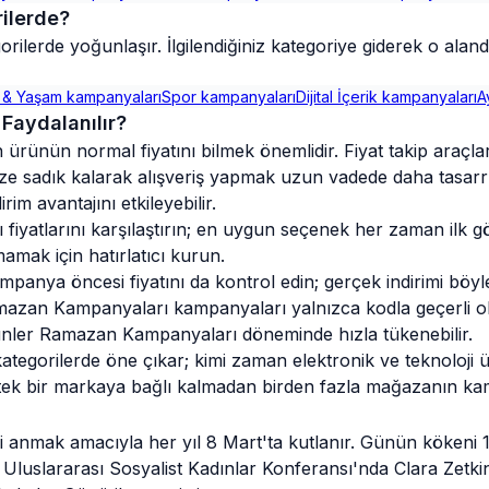
rilerde?
rilerde yoğunlaşır. İlgilendiğiniz kategoriye giderek o aland
 & Yaşam
kampanyaları
Spor
kampanyaları
Dijital İçerik
kampanyaları
A
Faydalanılır?
n ürünün normal fiyatını bilmek önemlidir. Fiyat takip araç
nize sadık kalarak alışveriş yapmak uzun vadede daha tasarru
im avantajını etkileyebilir.
iyatlarını karşılaştırın; en uygun seçenek her zaman ilk g
mamak için hatırlatıcı kurun.
nya öncesi fiyatını da kontrol edin; gerçek indirimi böyle
azan Kampanyaları kampanyaları yalnızca kodla geçerli ol
ünler Ramazan Kampanyaları döneminde hızla tükenebilir.
egorilerde öne çıkar; kimi zaman elektronik ve teknoloji 
n tek bir markaya bağlı kalmadan birden fazla mağazanın k
anmak amacıyla her yıl 8 Mart'ta kutlanır. Günün kökeni 190
luslararası Sosyalist Kadınlar Konferansı'nda Clara Zetkin'i