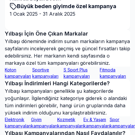
Büyük beden giyimde özel kampanya
1 Ocak 2025
-
31 Aralık 2025
Kampanyaya Git
Yılbaşı
İçin Öne Çıkan Markalar
Yılbaşı
döneminde indirim sunan markaların kampanya
sayfalarını inceleyerek geçmiş ve güncel fırsatları takip
edebilirsiniz. Her markanın kendi sayfasında o
markaya özel tüm kampanyaları görebilirsiniz.
Koton
Sportive
S Sport Plus
Fitmoda
kampanyaları
kampanyaları
kampanyaları
kampanyaları
Yılbaşı
İndirimleri Hangi Kategorilerde?
Yılbaşı
kampanyaları genellikle şu kategorilerde
yoğunlaşır. İlgilendiğiniz kategoriye giderek o alandaki
tüm indirimleri görebilir, hangi ürün gruplarında daha
yüksek indirim olduğunu karşılaştırabilirsiniz.
Elektronik
Giyim
Kozmetik
Ev & Yaşam
Spor
kampanyaları
kampanyaları
kampanyaları
kampanyaları
kampanyalar
Yılbaşı
Kampanyalarından Nasıl Faydalanılır?