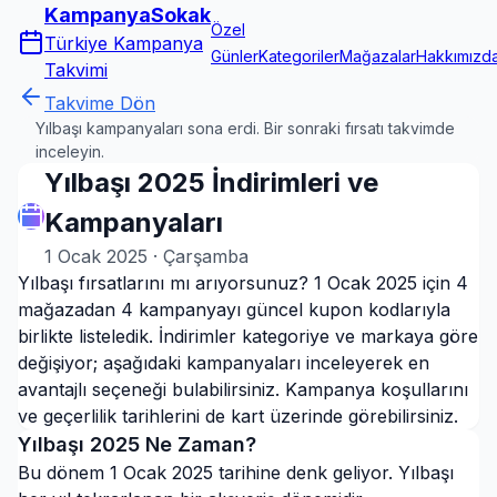
KampanyaSokak
Özel
Türkiye Kampanya
Günler
Kategoriler
Mağazalar
Hakkımızd
Takvimi
Takvime Dön
Yılbaşı kampanyaları sona erdi. Bir sonraki fırsatı takvimde
inceleyin.
Yılbaşı 2025 İndirimleri ve
Kampanyaları
1 Ocak 2025
·
Çarşamba
Yılbaşı fırsatlarını mı arıyorsunuz? 1 Ocak 2025 için 4
mağazadan 4 kampanyayı güncel kupon kodlarıyla
birlikte listeledik. İndirimler kategoriye ve markaya göre
değişiyor; aşağıdaki kampanyaları inceleyerek en
avantajlı seçeneği bulabilirsiniz. Kampanya koşullarını
ve geçerlilik tarihlerini de kart üzerinde görebilirsiniz.
Yılbaşı
2025
Ne Zaman?
Bu dönem 1 Ocak 2025 tarihine denk geliyor. Yılbaşı