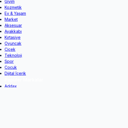
Giyim
Kozmetik
Ev & Yaşam
Market
Aksesuar
Ayakkabı
Kırtasiye
Oyuncak
Çiçek
Teknoloji
Spor
Çocuk
Dijital İçerik
Popüler Markalar
Addax
Colins
Columbia
D&R
DAGİ
Fitmoda
GAP