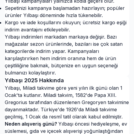
Yılbaşı kampanyaları yalnızca kodla geçerli olur.
Sepetinizi kampanya başlamadan hazırlayın; popüler
ürünler Yılbaşı döneminde hızla tükenebilir.
Kargo ve iade koşullarını okuyun; ücretsiz kargo eşiği
indirim avantajını etkileyebilir.
Yılbaşı indirimleri markadan markaya değişir. Bazı
mağazalar sezon ürünlerinde, bazıları ise çok satan
kategorilerde indirim yapar. Kampanyaları
karşılaştırırken hem indirim oranına hem de ürün
çeşitliliğine bakmak, bütçenize en uygun seçeneği
bulmanızı kolaylaştırır.
Yılbaşı
2025
Hakkında
Yılbaşı, Miladi takvime göre yeni yılın ilk günü olan 1
Ocak'ta kutlanır. Miladi takvim, 1582'de Papa XIII.
Gregorius tarafından düzenlenen Gregoryen takvimine
dayanmaktadır. Türkiye'de 1926'da Miladi takvime
geçilmiş, 1 Ocak da resmî tatil olarak kabul edilmiştir.
Neden alışveriş günü?
Yılbaşı öncesi hediyeleşme, ev
süslemesi, gıda ve içecek alışverişi yoğunlaştığından